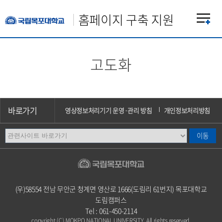
홈페이지 구축 지원
고도화
바로가기
영상정보처리기기 운영·관리 방침
개인정보처리방침
이메일무단수집거부
오시는길
캠퍼스안내
(우)58554 전남 무안군 청계면 영산로 1666(도림리 61번지) 목포대학교
도림캠퍼스
Tel : 061-450-2114
copyright (C) MOKPO NATIONAL UNIVERSITY. All rights reserved.