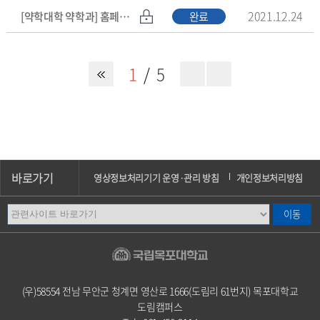
2021.12.24
[약학대학 약학과] 홈페이지 탑재 자료들 요청드립니다.
완료
1
5
바로가기
영상정보처리기기 운영·관리 방침
개인정보처리방침
이메일무단수집거부
오시는길
캠퍼스안내
(우)58554 전남 무안군 청계면 영산로 1666(도림리 61번지) 목포대학교
도림캠퍼스